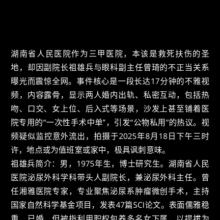
湖南省人民医院作为三甲医院，本该是救死扶伤的圣
地，却因副院长祖雄兵与眼科副主任曾琦的不正当关系
曝光而震惊全网。事件核心是一段长达17分钟的不雅视
频，内容露骨，显示两人婚内出轨、私密互动，包括热
吻、口交、女上位、后入式等场景，沙发上甚至铺着医
院专用的“一次性手术中单”，引发“公物私用”的热议。视
频疑似监控意外流出，拍摄于2025年8月18日下午三时
许，地点或为值班室或家中，极具讽刺意味。
祖雄兵简介：男，1975年生，博士研究生。湖南省人民
医院泌尿外科学科带头人副院长，兼泌尿外科主任。曾
任湘雅医院专家，专业聚焦泌尿系肿瘤微创手术，主持
国家自然科学基金项目，发表47篇SCI论文。表面儒雅稳
重，已婚，但被指利用职权包养多名女下属，以提拔为