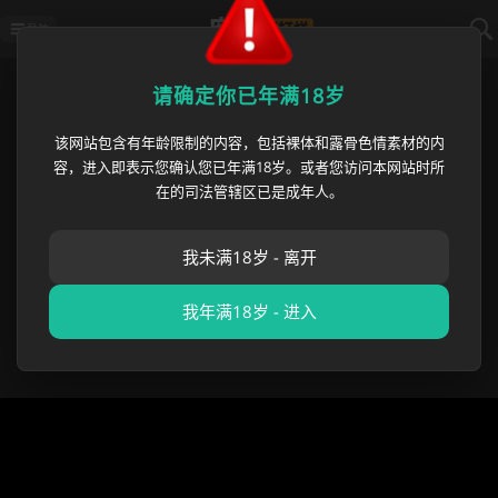
导航
首页
›
必吃大瓜
›
全网热搜曾医生17分
请确定你已年满18岁
该网站包含有年龄限制的内容，包括裸体和露骨色情素材的内
全网热搜曾医生17分钟视频 祖雄
容，进入即表示您确认您已年满18岁。或者您访问本网站时所
兵与眼科主任曾琦不雅视频事件综
在的司法管辖区已是成年人。
合回顾 湖南人民医院17分钟完整
我未满18岁 - 离开
视频
我年满18岁 - 进入
麻豆吃瓜小紫
•
2025 年 11 月 07 日
必吃大瓜