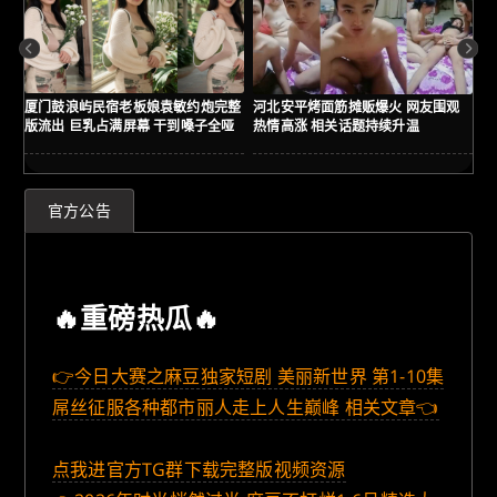
厦门鼓浪屿民宿老板娘袁敏约炮完整
河北安平烤面筋摊贩爆火 网友围观
贵
版流出 巨乳占满屏幕 干到嗓子全哑
热情高涨 相关话题持续升温
友
详
官方公告
🔥重磅热瓜🔥
👉今日大赛之麻豆独家短剧 美丽新世界 第1-10集
屌丝征服各种都市丽人走上人生巅峰 相关文章👈
点我进官方TG群下载完整版视频资源