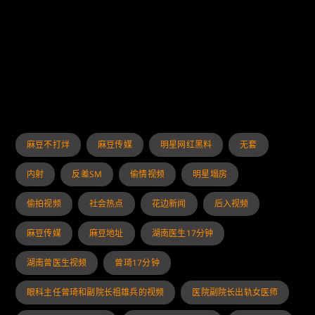
麻豆不打烊
麻豆传媒
明星网红黑料
无套
内射
反差SM
偷情视频
明星塌房
偷拍视频
社会热点
花边新闻
后入视频
麻豆传媒
麻豆地址
湖南医生17分钟
湖南曾医生视频
曾琦17分钟
眼科主任曾琦和副院长祖雄兵的视频
医院副院长出轨女医师