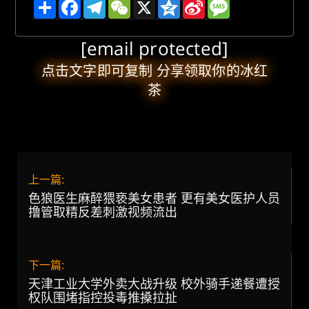
分
F
T
W
X
Q
S
M
享
a
e
e
z
i
e
c
l
C
o
n
s
e
e
h
n
a
s
[email protected]
b
g
a
e
W
a
o
r
t
e
g
o
a
i
e
点击文字即可复制 分享领取你的冰红
k
m
b
茶
o
上一篇:
色狼医生麻醉猥亵美女患者 更有美女医护人员
撸管取精反差刺激视频流出
下一篇:
天津工业大学外卖大战升级 校外骑手递餐遭授
权队围堵指控投毒推搡拉扯