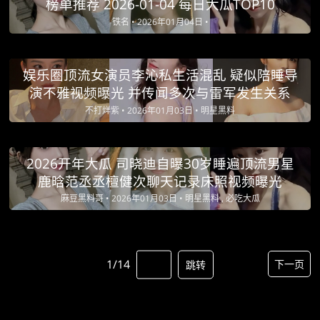
榜单推荐 2026-01-04 每日大瓜TOP10
铁名 •
2026年01月04日 •
娱乐圈顶流女演员李沁私生活混乱 疑似陪睡导
演不雅视频曝光 并传闻多次与雷军发生关系
不打烊紫 •
2026年01月03日 •
明星黑料
2026开年大瓜 司晓迪自曝30岁睡遍顶流男星
鹿晗范丞丞檀健次聊天记录床照视频曝光
麻豆黑料哥 •
2026年01月03日 •
明星黑料 , 必吃大瓜
1/14
下一页
跳转