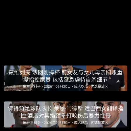
兹维列夫 法网刚捧杯 前女友与女儿母亲旧账重
提指控家暴 包括窒息虐待自杀细节
麻豆黑料哥 •
2026年06月30日 •
成人吃瓜 , 优选投放区
佛得角足球队队长 莱恩·门德斯 遭巴西女翻译指
控 酒店对其掐颈拳打咬伤后暴力性侵
麻豆黑料哥 •
2026年06月30日 •
成人吃瓜 , 优选投放区