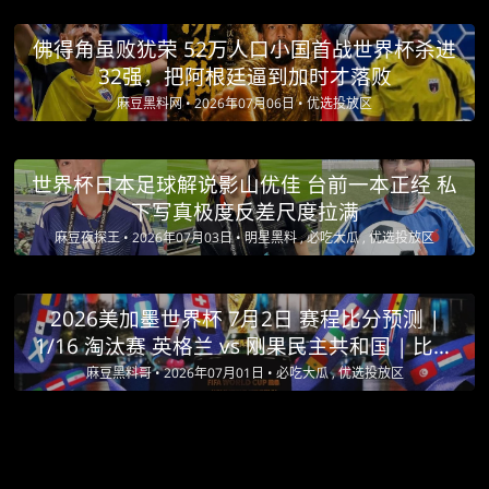
佛得角虽败犹荣 52万人口小国首战世界杯杀进
32强，把阿根廷逼到加时才落败
麻豆黑料网 •
2026年07月06日 •
优选投放区
世界杯日本足球解说影山优佳 台前一本正经 私
下写真极度反差尺度拉满
麻豆夜探王 •
2026年07月03日 •
明星黑料 , 必吃大瓜 , 优选投放区
2026美加墨世界杯 7月2日 赛程比分预测 |
1/16 淘汰赛 英格兰 vs 刚果民主共和国 | 比利
时 vs 塞内加尔 | 美国 vs 波黑
麻豆黑料哥 •
2026年07月01日 •
必吃大瓜 , 优选投放区