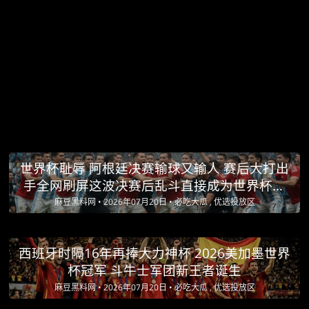
世界杯耻辱 阿根廷决赛输球又输人 赛后大打出
手全网刷屏这波决赛后乱斗直接成为世界杯最
大黑点
麻豆黑料网 •
2026年07月20日 •
必吃大瓜 , 优选投放区
西班牙时隔16年再捧大力神杯 2026美加墨世界
杯冠军 斗牛士军团新王者诞生
麻豆黑料网 •
2026年07月20日 •
必吃大瓜 , 优选投放区