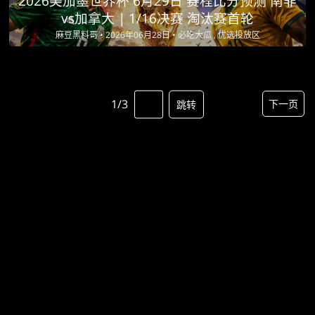
2026美加墨世界杯 6月29日 赛程比分预测 南非
vs加拿大 | 1/16决赛 淘汰赛首轮
麻豆黑料哥 •
2026年06月28日 •
必吃大瓜 , 优选投放区
1/3
下一页
跳转