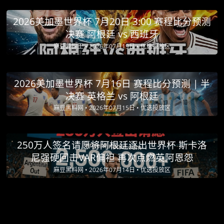
2026美加墨世界杯 7月20日 3:00 赛程比分预测
决赛 阿根廷 vs 西班牙
麻豆爱探王 •
2026年07月19日 •
优选投放区
2026美加墨世界杯 7月16日 赛程比分预测 | 半
决赛 英格兰 vs 阿根廷
麻豆黑料网 •
2026年07月15日 •
优选投放区
250万人签名请愿将阿根廷逐出世界杯 斯卡洛
尼强硬回击VAR偏袒 再次点燃英阿恩怨
麻豆黑料网 •
2026年07月14日 •
优选投放区