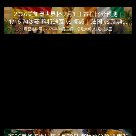
2026美加墨世界杯 7月1日 赛程比分预测 |
1/16 淘汰赛 科特迪瓦 vs 挪威 | 法国 vs 瑞典 |
墨西哥 vs 厄瓜多尔
麻豆黑料哥 •
2026年06月30日 •
必吃大瓜 , 优选投放区