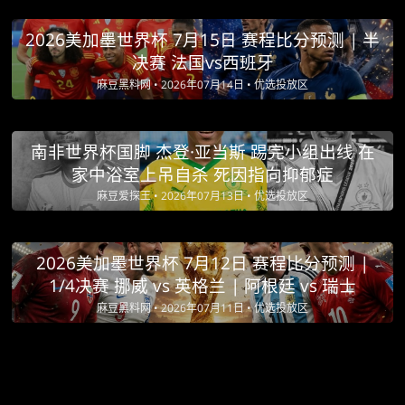
2026美加墨世界杯 7月15日 赛程比分预测 | 半
决赛 法国vs西班牙
麻豆黑料网 •
2026年07月14日 •
优选投放区
南非世界杯国脚 杰登·亚当斯 踢完小组出线 在
家中浴室上吊自杀 死因指向抑郁症
麻豆爱探王 •
2026年07月13日 •
优选投放区
2026美加墨世界杯 7月12日 赛程比分预测 |
1/4决赛 挪威 vs 英格兰 | 阿根廷 vs 瑞士
麻豆黑料网 •
2026年07月11日 •
优选投放区