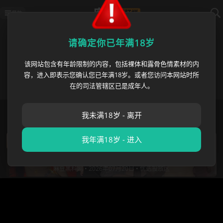
导航
优选投放区
请确定你已年满18岁
2026美加墨世界杯主题AV专区火热更新！麻豆不打烊为
你带来最新世界杯主题大片、球星扮演系列、足球宝贝
该网站包含有年龄限制的内容，包括裸体和露骨色情素材的内
特辑、死亡之组激情剧情等高品质内容。梅西、C罗、内
容，进入即表示您确认您已年满18岁。或者您访问本网站时所
马尔等球星AV合集及热点赛事刺激剪辑，想看最带感的
在的司法管辖区已是成年人。
美加墨世界杯AV视频，就来麻豆不打烊！
首页
›
优选投放区
我未满18岁 - 离开
我年满18岁 - 进入
姆巴佩伊比沙游艇激情热吻金发女郎 网友深扒
竟是顶级成人女星Comatozze 恋情曝光引爆足
坛热议
麻豆黑料网 •
2026年07月20日 •
优选投放区