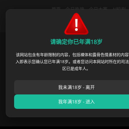
导航
首页
今日热搜
今日大赛
AI短剧
里番动漫
绿帽社区
猎奇重口
反
请确定你已年满18岁
首页
›
明星黑料
›
童星塌房 隐
该网站包含有年龄限制的内容，包括裸体和露骨色情素材的内容
入即表示您确认您已年满18岁。或者您访问本网站时所在的司
童星塌房 隐秘
区已是成年人。
我未满18岁 - 离开
麻豆摄影师
•
2025 年 10 月
我年满18岁 - 进入