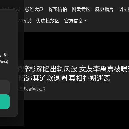
学生校园
必吃大瓜
探花偷拍
网黄专区
麻豆撸片
明星
差专区
AV解说
优选投放区
官方信息
秘的角
，进
法管辖
的角落荣梓杉深陷出轨风波 女友李禹熹被曝
陷逼其道歉退圈 真相扑朔迷离
 16 日
明星黑料
,
必吃大瓜