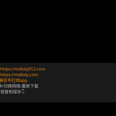
址
https://mdbdy012.com
址
https://mdbdy.com
麻豆不打烊app
钟/切换网络/重新下载
长按复制保存👇