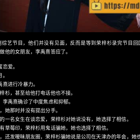
制综艺节目，他们并没有见面，反而是等到荣梓杉录完节目回
做他的女朋友，李禹熹答应了。
蜜恋爱。
月。
禹熹进行冷暴力。
梓杉，甚至给他打电话他也不接。
，李禹熹确诊了中度焦虑和抑郁。
，她那时并没有提出分手。
的一名女生在谈恋爱，荣梓杉对她说没有，她选择了相信。
有草莓印，荣梓杉用鬼话骗她，她也选择了相信。
，还发暧昧朋友圈，荣梓杉骗她说是公司在天津办的年会，她