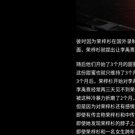
彼时因为荣梓杉在国外录
面，荣梓杉就提出让李禹熹
随后他们开始了3个月的甜
这份甜蜜也就只维持了3个
3个月后，荣梓杉开始对李
李禹熹经常两三天见不到荣
被这种冷暴力折磨了2个月
但是因为对荣梓杉还有感情
即使有传言称荣梓杉和中传
即使她发现荣梓杉的脖子上
即使荣梓杉和一名女生跨年