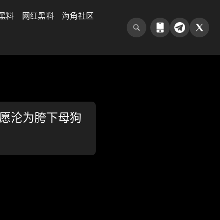
黑料
网红黑料
海角社区
甘愿沦为胯下母狗