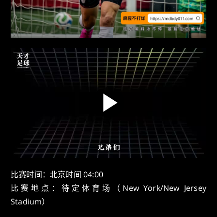
比赛时间：北京时间 04:00
比赛地点：待定体育场（New York/New Jersey
Stadium）