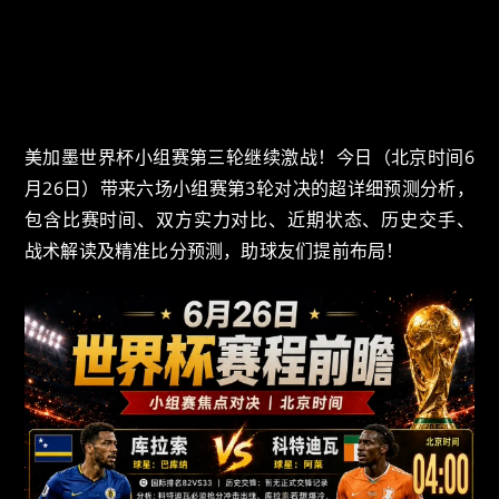
美加墨世界杯小组赛第三轮继续激战！今日（北京时间6
月26日）带来六场小组赛第3轮对决的超详细预测分析，
包含比赛时间、双方实力对比、近期状态、历史交手、
战术解读及精准比分预测，助球友们提前布局！