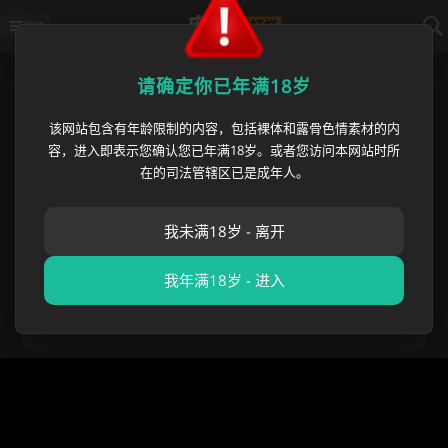
导航
首页
›
必吃大瓜
›
2026美加墨世界杯
请确定你已年满18岁
该网站包含有年龄限制的内容，包括裸体和露骨色情素材的内
2026美加墨世界杯 6月26日 赛程
容，进入即表示您确认您已年满18岁。或者您访问本网站时所
比分预测 厄瓜多尔vs德国 | 库拉
在的司法管辖区已是成年人。
索vs科特迪瓦 | 突尼斯vs荷兰 | 日
我未满18岁 - 离开
本vs瑞典 | 土耳其vs美国 | 巴拉圭
vs澳大利亚
我年满18岁 - 进入
麻豆黑料哥
•
2026 年 06 月 25 日
必吃大瓜
,
优选投放区