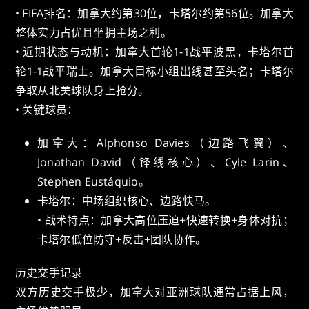
• FIFA排名：加拿大约第30位，卡塔尔约第56位。加拿大
整体实力占优且坐拥主场之利。
• 近期状态与动机：加拿大首轮1-1战平波黑，卡塔尔首
轮1-1战平瑞士。加拿大目标小组出线甚至头名；卡塔尔
争取从北美球队身上抢分。
• 关键球员：
加拿大：Alphonso Davies（边路飞翼）、
Jonathan David（锋线核心）、Cyle Larin、
Stephen Eustáquio。
卡塔尔：中场组织核心、边路快马。
• 战术特点：加拿大高位压迫+快速转换+身体对抗；
卡塔尔低位防守+反击+团队协作。
历史交手记录
双方历史交手极少，加拿大对亚洲球队通常占据上风，