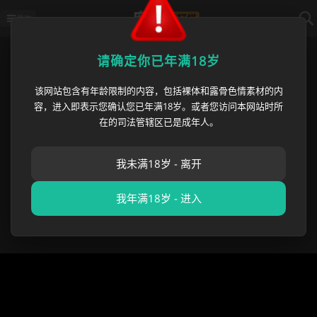
导航
首页
›
必吃大瓜
›
2026美加墨世界杯
请确定你已年满18岁
该网站包含有年龄限制的内容，包括裸体和露骨色情素材的内
2026美加墨世界杯 6月19日 赛程
容，进入即表示您确认您已年满18岁。或者您访问本网站时所
比分预测 捷克 vs 南非 | 瑞士 vs 波
在的司法管辖区已是成年人。
黑 | 加拿大 vs 卡塔尔 | 墨西哥 vs
我未满18岁 - 离开
韩国
我年满18岁 - 进入
麻豆黑料哥
•
2026 年 06 月 18 日
必吃大瓜
,
优选投放区