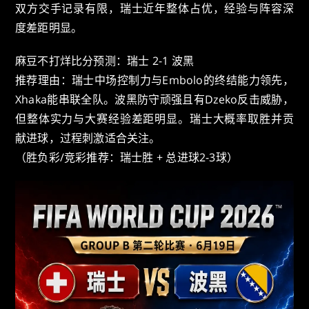
双方交手记录有限，瑞士近年整体占优，经验与阵容深
度差距明显。
麻豆不打烊比分预测：瑞士 2-1 波黑
推荐理由：瑞士中场控制力与Embolo的终结能力领先，
Xhaka能串联全队。波黑防守顽强且有Dzeko反击威胁，
但整体实力与大赛经验差距明显。瑞士大概率取胜并贡
献进球，过程刺激适合关注。
（胜负彩/竞彩推荐：瑞士胜 + 总进球2-3球）