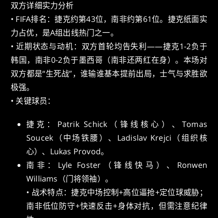
双方详细实力分析
• FIFA排名：捷克约第43位，南非约第61位。捷克纸面实
力占优，是A组出线热门之一。
• 近期状态与动机：双方首轮均告失利——捷克1-2负于
韩国，南非0-2负于墨西哥（南非还两红在身）。本场对
双方都是“生死战”，谁输谁基本提前出局，士气与求胜欲
极强。
• 关键球员：
捷克：Patrik Schick（锋线核心）、Tomas
Soucek（中场铁腰）、Ladislav Krejci（组织核
心）、Lukas Provod。
南非：Lyle Foster（锋线快马）、Ronwen
Williams（门将领袖）。
• 战术特点：捷克中场控制+高位逼抢+定位球威胁；
南非低位防守+快速反击+身体对抗，但需注意纪律