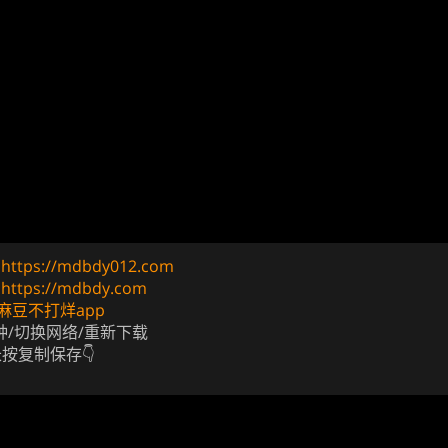
址
https://mdbdy012.com
址
https://mdbdy.com
麻豆不打烊app
钟/切换网络/重新下载
长按复制保存👇