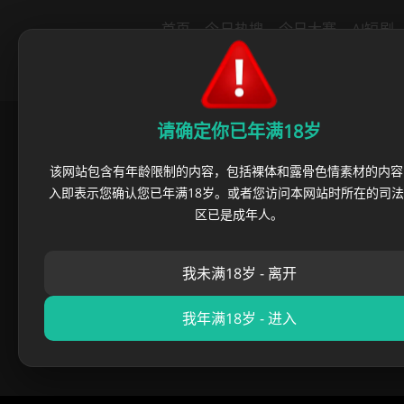
导航
首页
今日热搜
今日大赛
AI短剧
里番动漫
绿帽社区
猎奇重口
反
请确定你已年满18岁
首页
›
首页
›
今日江苏苏州张家
该网站包含有年龄限制的内容，包括裸体和露骨色情素材的内容
入即表示您确认您已年满18岁。或者您访问本网站时所在的司
今日江苏苏州张
区已是成年人。
我未满18岁 - 离开
麻豆摄影师
•
2025 年 11 月
我年满18岁 - 进入