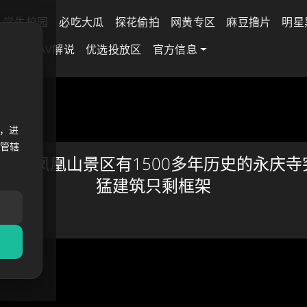
学生校园
必吃大瓜
探花偷拍
网黄专区
麻豆撸片
明星
差专区
AV解说
优选投放区
官方信息
港凤
，进
法管辖
家港凤凰山景区有1500多年历史的永庆寺
猛建筑只剩框架
 13 日