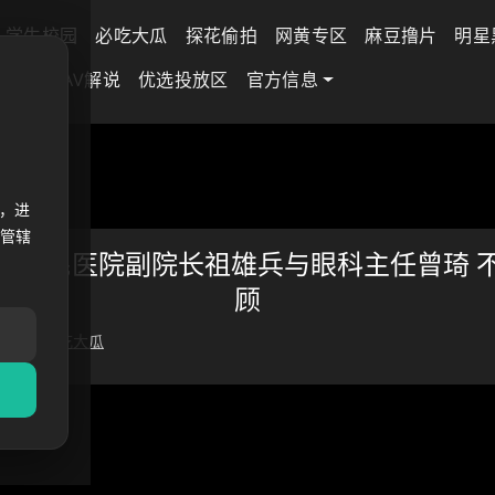
学生校园
必吃大瓜
探花偷拍
网黄专区
麻豆撸片
明星
差专区
AV解说
优选投放区
官方信息
南省人民
，进
法管辖
省人民医院副院长祖雄兵与眼科主任曾琦 
顾
 06 日
必吃大瓜