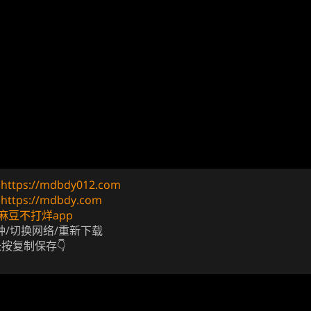
址
https://mdbdy012.com
址
https://mdbdy.com
麻豆不打烊app
钟/切换网络/重新下载
长按复制保存👇