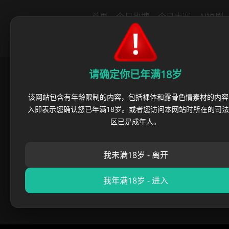
导航
首页
今日热搜
今日大赛
AI短剧
里番动漫
绿帽社区
猎奇重口
反
请确定你已年满18岁
首页
›
必吃大瓜
›
火爆全网的湖
该网站包含有年龄限制的内容，包括裸体和露骨色情素材的内容
入即表示您确认您已年满18岁。或者您访问本网站时所在的司
火爆全网的湖南
区已是成年人。
我未满18岁 - 离开
麻豆老北鼻
•
2025 年 11 月
我年满18岁 - 进入