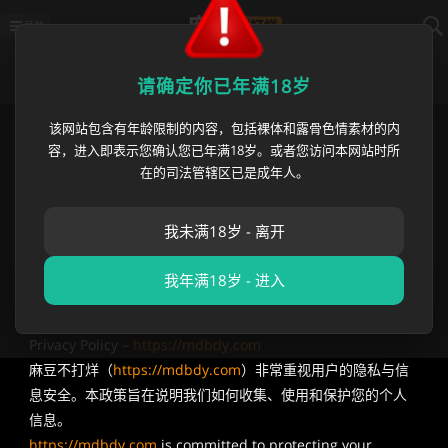
导航
隐私策略
请确定你已年满18岁
该网站包含有年龄限制的内容，包括裸体和露骨色情素材的内
麻豆不打烊国内最新地址
https://mdbdy012.com
容，进入即表示您确认您已年满18岁。或者您访问本网站时所
麻豆不打烊海外永久地址
https://mdbdy.com
在的司法管辖区已是成年人。
播放异常? 请刷新或使用
麻豆不打烊app
苹果App白屏 请等待1分钟/切换网络/重新下载
发邮件获取 最新网址 👇长按复制保存👇
我未满18岁 - 离开
[email protected]
我年满18岁 - 进入
隐私政策（Privacy Policy）
Privacy Policy –
https://mdbdy.com
麻豆不打烊（
https://mdbdy.com
）非常重视用户的隐私与信
息安全。本政策旨在说明我们如何收集、使用和保护您的个人
信息。
https://mdbdy.com
is committed to protecting your