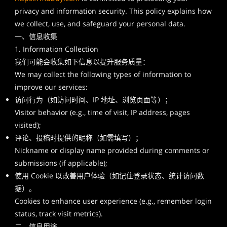
privacy and information security. This policy explains how
we collect, use, and safeguard your personal data.
一、信息收集
1. Information Collection
我们可能会收集如下信息以提升服务质量：
We may collect the following types of information to
improve our services:
访问行为（如访问时间、IP 地址、浏览页面等）；
Visitor behavior (e.g., time of visit, IP address, pages
visited);
评论、投稿时提供的昵称（如需填写）；
Nickname or display name provided during comments or
submissions (if applicable);
使用 Cookie 以改善用户体验（如记住登录状态、统计访问数
据）。
Cookies to enhance user experience (e.g., remember login
status, track visit metrics).
二、信息用途